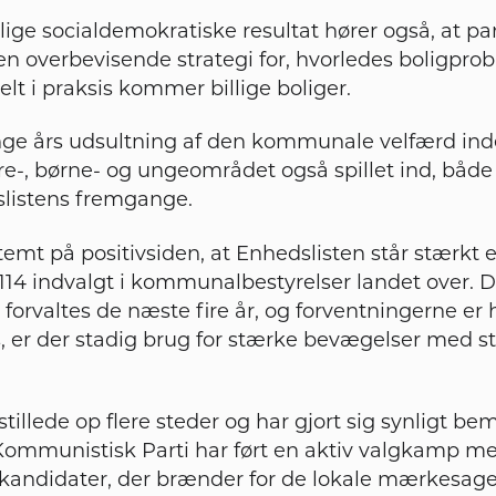
lige socialdemokratiske resultat hører også, at part
n overbevisende strategi for, hvorledes boligpro
eelt i praksis kommer billige boliger.
ge års udsultning af den kommunale velfærd inde
-, børne- og ungeområdet også spillet ind, både i 
slistens fremgange.
emt på positivsiden, at Enhedslisten står stærkt ef
 114 indvalgt i kommunalbestyrelser landet over. D
l forvaltes de næste fire år, og forventningerne er 
s, er der stadig brug for stærke bevægelser med 
illede op flere steder og har gjort sig synligt b
ommunistisk Parti har ført en aktiv valgkamp me
andidater, der brænder for de lokale mærkesager