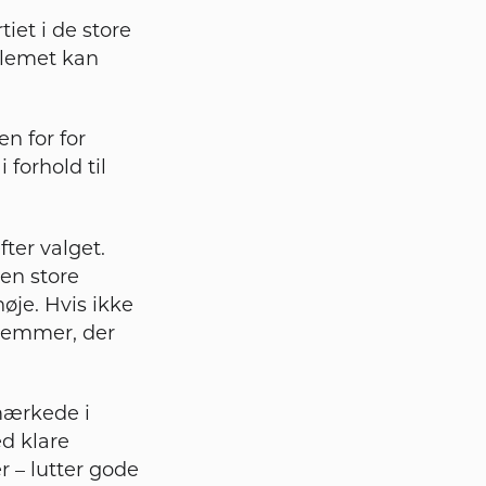
iet i de store
blemet kan
n for for
forhold til
ter valget.
en store
høje. Hvis ikke
stemmer, der
emærkede i
d klare
 – lutter gode