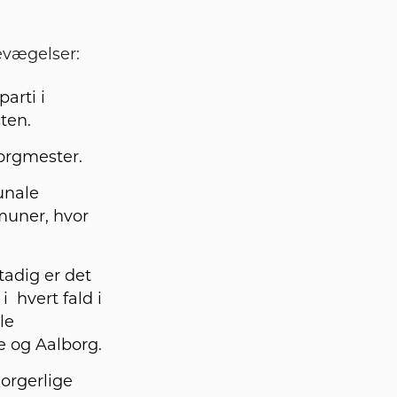
evægelser:
arti i
ten.
borgmester.
unale
mmuner, hvor
tadig er det
i hvert fald i
le
 og Aalborg.
orgerlige