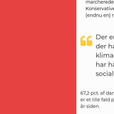
marcherede 
Konservativ
(endnu en) 
Der e
der h
klima,
har h
socia
67,2 pct. af d
er et lille fa
år siden.