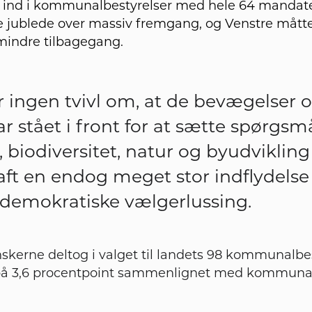
ind i kommunalbestyrelser med hele 64 mandat
e jublede over massiv fremgang, og Venstre mått
mindre tilbagegang.
r ingen tvivl om, at de bevægelser o
ar stået i front for at sætte spørgs
 biodiversitet, natur og byudvikling 
aft en endog meget stor indflydelse
ldemokratiske vælgerlussing.
anskerne deltog i valget til landets 98 kommunalbe
ld på 3,6 procentpoint sammenlignet med kommunalv