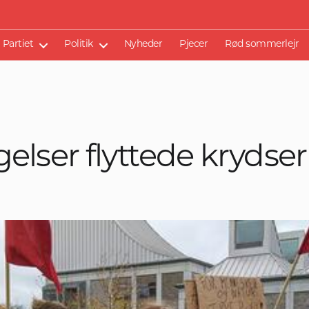
Partiet
Politik
Nyheder
Pjecer
Rød sommerlejr
lser flyttede krydser