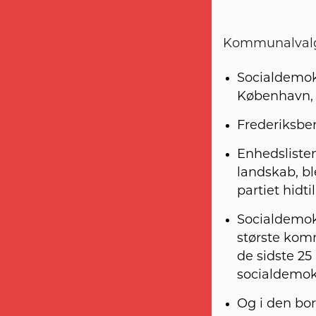
Kommunalvalge
Socialdemokr
København, 
Frederiksber
Enhedsliste
landskab, bl
partiet hidt
Socialdemokra
største kommu
de sidste 25
socialdemok
Og i den bor