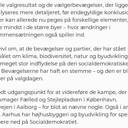
valgresultat og de vælgerbevægelser, der ligger
alyseres mere detaljeret, før endegyldige konklusi
r kan allerede nu peges på forskellige elementer,
e mindst i de større byer – hvor ændringer i
mmensætningen også spiller ind.
ivl om, at de bevægelser og partier, der har stået i
let om klima, biodiversitet, natur og byudvikling 
meget stor indflydelse på den socialdemokratisk
 Bevægelserne har haft en stemme – og den er bl
ser på valgdagen.
odt udgangspunkt for at videreføre de kampe, der is
Amager Fælled og Stejlepladsen i København,
en i Aalborg – for blot at nævne nogle. Også i an
. Aarhus har højhusbyggeri og byudvikling for sp
bere ned på Socialdemokratiet.