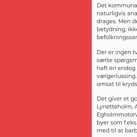
Det kommunale 
naturligvis an
drages. Men de
betydning, ikk
befolkningssa
Der er ingen tv
sætte spørgsmå
haft en endog 
vælgerlussing.
omsat til kryd
Det giver et g
Lynetteholm, 
Egholmmotorvej
byer som f.eks
med til at bar