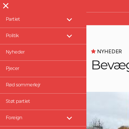
Presse
Partiet
Vis
undermenu
Politik
Vis
undermenu
NYHEDER
Nyheder
Bevæge
Pjecer
Rød sommerlejr
Støt partiet
Foreign
Vis
undermenu