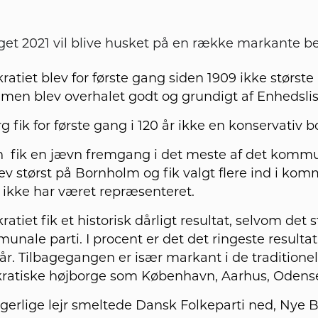
t 2021 vil blive husket på en række markante b
atiet blev for første gang siden 1909 ikke største p
men blev overhalet godt og grundigt af Enhedslis
g fik for første gang i 120 år ikke en konservativ 
n fik en jævn fremgang i det meste af det komm
ev størst på Bornholm og fik valgt flere ind i ko
il ikke har været repræsenteret.
tiet fik et historisk dårligt resultat, selvom det s
nale parti. I procent er det det ringeste resultat 
 år. Tilbagegangen er især markant i de traditionel
ratiske højborge som København, Aarhus, Odense
gerlige lejr smeltede Dansk Folkeparti ned, Nye B