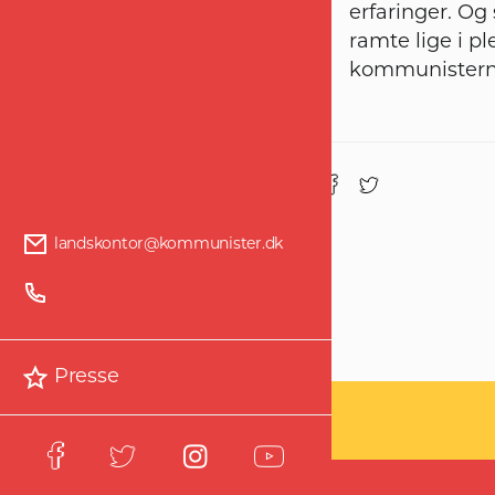
erfaringer. Og 
ramte lige i pl
kommunisterne
Del :
landskontor@kommunister.dk
Presse