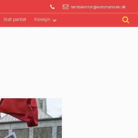
BLIV AKTIV
landskontor@kommunister.dk
Støt partiet
Foreign