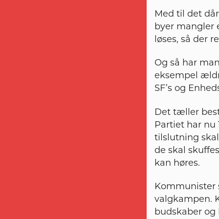
Med til det dår
byer mangler e
løses, så der r
Og så har man
eksempel ældre
SF’s og Enhed
Det tæller best
Partiet har nu
tilslutning ska
de skal skuffe
kan høres.
Kommunister st
valgkampen. K
budskaber og k