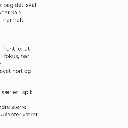
 bag det, skal
oner kan
 har haft
 front for at
i fokus, har
e
evet hørt og
ær er i spil:
dre større
ekulanter været