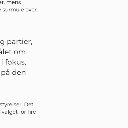
er, mens
e surmule over
g partier,
målet om
i fokus,
 på den
styrelser. Det
alget for fire