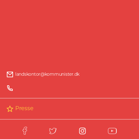
landskontor@kommunister.dk
Presse
Kommunistisk Parti ☭ - © Copyright 2021. All rights reserved. - Webdesign & Development
by
tetrabit.coop