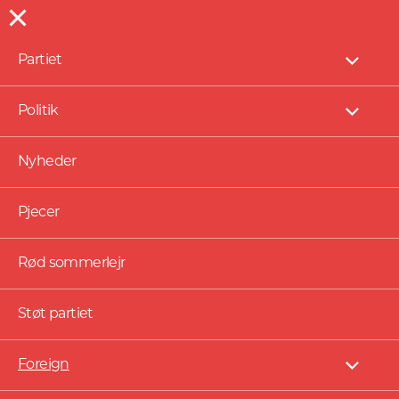
Partiet
Vis
under
Foreign
Politik
Vis
under
Nyheder
Pjecer
Rød sommerlejr
Støt partiet
Foreign
Vis
under