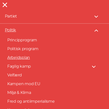
Partiet
Vis
under
Politik
Vis
under
Principprogram
Politisk program
Arbejdsplan
Faglig kamp
Vis
underm
Arbejdsplan for
Velfærd
Kampen mod EU
Kommunistisk Parti
Miljø & Klima
Fred og antiimperialisme
Her kan du læse hvad Kommunistisk