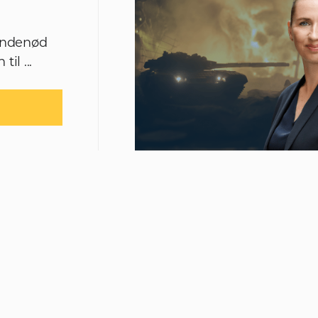
 åndenød
il ...