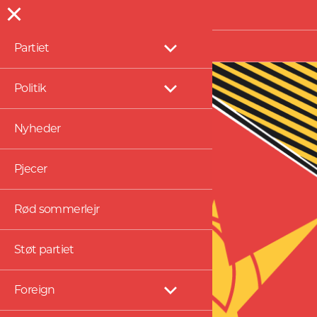
Presse
Partiet
Vis
undermenu
Politik
Vis
undermenu
Nyheder
Pjecer
Rød sommerlejr
Støt partiet
Foreign
Vis
undermenu