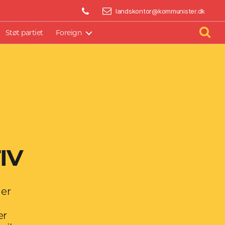
BLIV AKTIV
landskontor@kommunister.dk
Støt partiet
Foreign
IV
 er
er