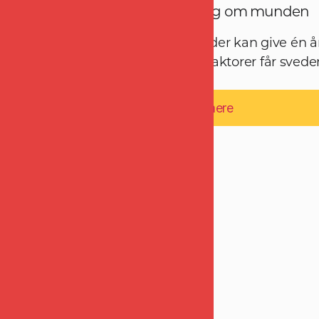
Krigens købmænd slikker sig om munden
Det er ikke kun hedebølgen, der kan give én
denne sommer. Også andre faktorer får sveden t
Læs mere
20. juli 2026