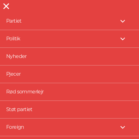
Partiet
Vis
under
Pressefotos
Politik
Vis
under
Nyheder
Pjecer
Rød sommerlejr
Støt partiet
Foreign
Vis
under