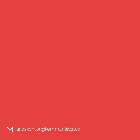
noteret i US-dollar.
Et klogt marxistisk råd lyder: Følg pengene
hvis du vil forstå politikken. I disse år ender
man i USA, hvis man følger pengene.
Facebook
Twitter
landskontor@kommunister.dk