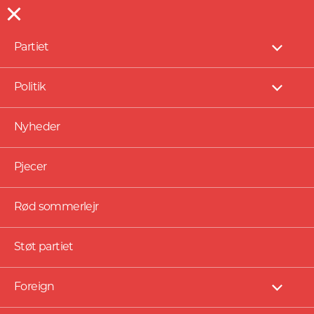
Partiet
NYHEDER
Vis
under
Hvis du følger pengene,
Politik
Vis
ender du i USA
under
Nyheder
Pjecer
Rød sommerlejr
Støt partiet
Foreign
Vis
under