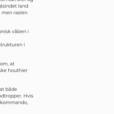
gtsindet land
r, men raslen
onisk våben i
trukturen i
 om, at
ske houthier
at både
ndtropper. Hvis
TO-kommando,