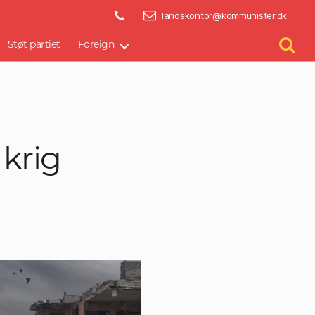
BLIV AKTIV
landskontor@kommunister.dk
Støt partiet
Foreign
 krig