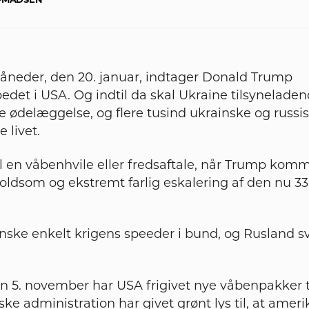
T-MADSEN
neder, den 20. januar, indtager Donald Trump
et i USA. Og indtil da skal Ukraine tilsynelade
 ødelæggelse, og flere tusind ukrainske og russis
e livet.
il en våbenhvile eller fredsaftale, når Trump komm
n voldsom og ekstremt farlig eskalering af den nu 
nske enkelt krigens speeder i bund, og Rusland s
en 5. november har USA frigivet nye våbenpakker t
e administration har givet grønt lys til, at amer