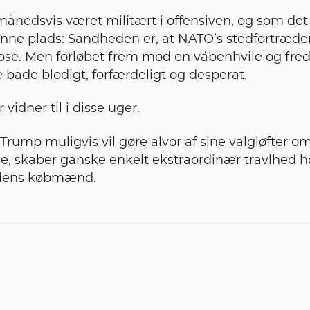
månedsvis været militært i offensiven, og som det 
ne plads: Sandheden er, at NATO’s stedfortræder
apse. Men forløbet frem mod en våbenhvile og fre
 både blodigt, forfærdeligt og desperat.
r vidner til i disse uger.
 Trump muligvis vil gøre alvor af sine valgløfter o
ne, skaber ganske enkelt ekstraordinær travlhed h
ødens købmænd.