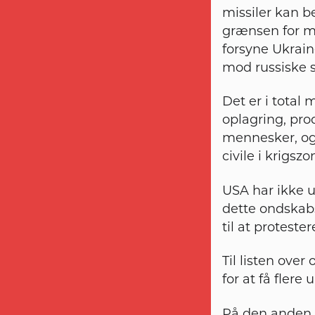
missiler kan b
grænsen for m
forsyne Ukrain
mod russiske so
Det er i total
oplagring, pro
mennesker, og 
civile i krigsz
USA har ikke 
dette ondskabs
til at protester
Til listen over
for at få flere
På den anden 