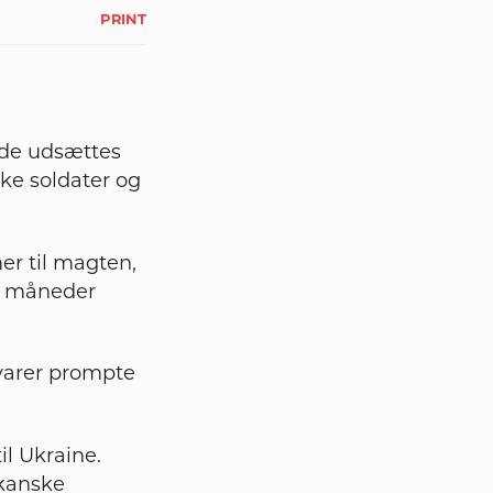
PRINT
nde udsættes
ke soldater og
er til magten,
33 måneder
varer prompte
il Ukraine.
ikanske