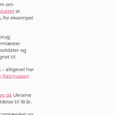
som om
sluttet
at
s, for eksempel
brug,
lemlæster
 soldater og
net til.
 alligevel har
e Rasmussen
es på
Ukraine
else til 18 år.
atomtærskel og