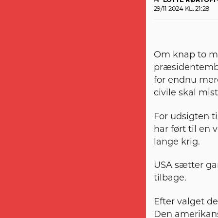
AF
LOTTE RØRTOF
29/11 2024 KL. 21:28
Om knap to må
præsidentembed
for endnu mere
civile skal mist
For udsigten t
har ført til e
lange krig.
USA sætter ga
tilbage.
Efter valget d
Den amerikansk