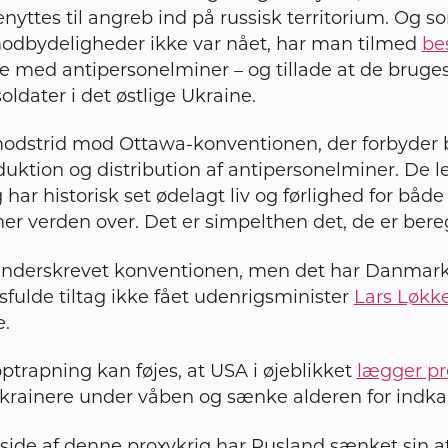
enyttes til angreb ind på russisk territorium. Og 
odbydeligheder ikke var nået, har man tilmed
be
e med antipersonelminer – og tillade at de bruge
ldater i det østlige Ukraine.
 modstrid mod Ottawa-konventionen, der forbyder 
duktion og distribution af antipersonelminer. De 
har historisk set ødelagt liv og førlighed for både
oner verden over. Det er simpelthen det, de er bereg
underskrevet konventionen, men det har Danmark –
fulde tiltag ikke fået udenrigsminister
Lars Løkk
e.
 optrapning kan føjes, at USA i øjeblikket
lægger pr
 ukrainere under våben og sænke alderen for indkald
side af denne proxykrig har Rusland sænket sin 