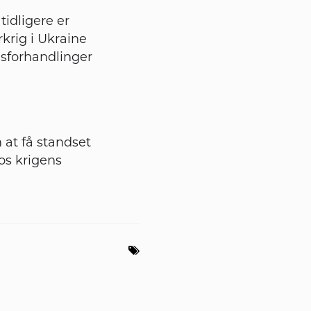
tidligere er
krig i Ukraine
dsforhandlinger
m at få standset
os krigens