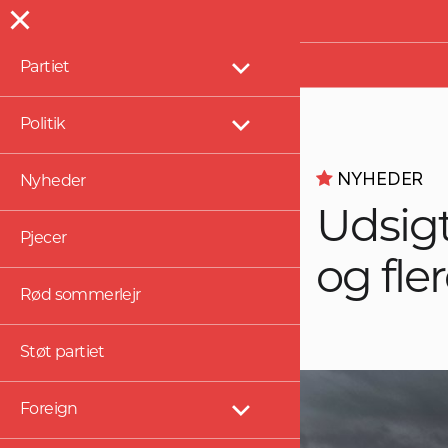
Presse
Partiet
Vis
undermenu
Politik
Vis
undermenu
NYHEDER
Nyheder
Udsigt
Pjecer
og fle
Rød sommerlejr
Støt partiet
Foreign
Vis
undermenu