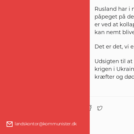
Rusland har i 
påpeget på den
er ved at koll
kan nemt blive
Det er det, vi e
Udsigten til at
krigen i Ukrai
kræfter og d
Del :
landskontor@kommunister.dk