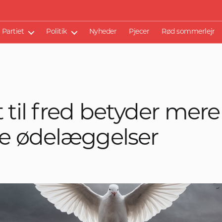
Partiet
Politik
Nyheder
Pjecer
Rød sommerlejr
 til fred betyder mere
re ødelæggelser