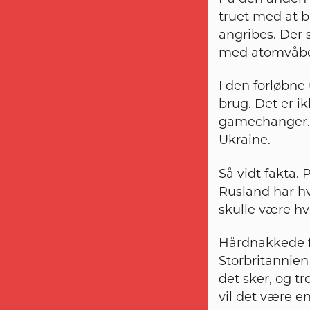
truet med at b
angribes. Der s
med atomvåben 
I den forløbne
brug. Det er i
gamechanger. 
Ukraine.
Så vidt fakta.
Rusland har hv
skulle være hv
Hårdnakkede f
Storbritannien
det sker, og t
vil det være en