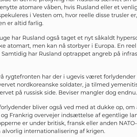
enytte atomare våben, hvis Rusland eller et venli
pekuleres i Vesten om, hvor reelle disse trusler e
er altid farlig.
 uge har Rusland også taget et nyt såkaldt hypers
kke atomart, men kan nå storbyer i Europa. En reel
Samtidig har Rusland optrappet angreb på infras
 På rygtefronten har der i ugevis været forlydender
ervet nordkoreanske soldater, ja tilmed yemeniti
ervet på russisk side. Beviser mangler dog endnu.
orlydender bliver også ved med at dukke op, om 
 og Frankrig overvejer indsættelse af egentlige la
ropperne er under britisk, fransk eller anden NA
 alvorlig internationalisering af krigen.