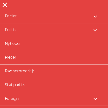
Partiet
NYHEDER
Vis
under
Trumps tryk må mødes
Politik
Vis
af modtryk
under
Nyheder
Pjecer
Rød sommerlejr
Støt partiet
Foreign
Vis
under