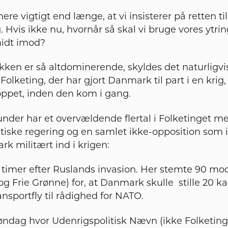
ere vigtigt end længe, at vi insisterer på retten ti
Hvis ikke nu, hvornår så skal vi bruge vores ytrin
idt imod?
kken er så altdominerende, skyldes det naturligvis
Folketing, der har gjort Danmark til part i en kri
oppet, inden den kom i gang.
 runder har et overvældende flertal i Folketinget m
iske regering og en samlet ikke-opposition som 
rk militært ind i krigen:
 timer efter Ruslands invasion. Her stemte 90 mod
og Frie Grønne) for, at Danmark skulle stille 20 k
ansportfly til rådighed for NATO.
ndag hvor Udenrigspolitisk Nævn (ikke Folketing