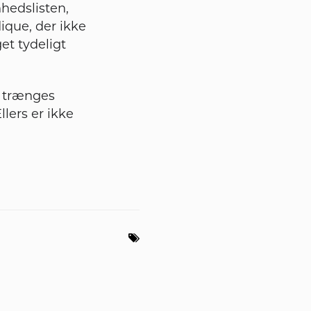
nhedslisten,
ique, der ikke
et tydeligt
å trænges
llers er ikke