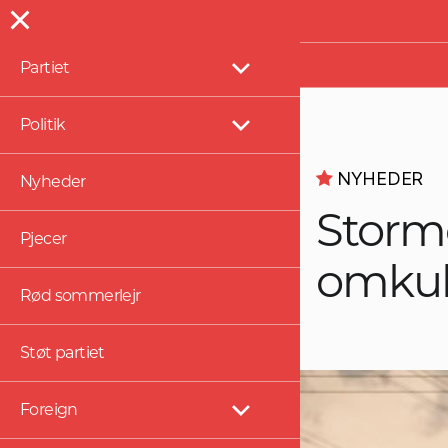
Presse
Partiet
Vis
undermenu
Politik
Vis
undermenu
NYHEDER
Nyheder
Storm
Pjecer
omku
Rød sommerlejr
Støt partiet
Foreign
Vis
undermenu