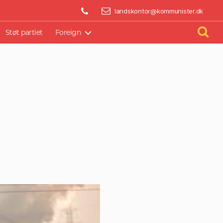
BLIV AKTIV
landskontor@kommunister.dk
Støt partiet
Foreign