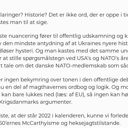
ringer? Historie? Det er ikke ord, der er oppe i ti
tes man til at sige.
te nuancering fører til offentlig udskamning og 
 den mindste antydning af at Ukraines nyere hist
dløser hysteri. Og man kastes med det samme un
 at stille spørgsmålstegn ved USA’s og NATO’s åre
ke at tale om det danske NATO-medlemskab som så
er ingen bekymring over tonen i den offentlige de
nu en del af magthavernes ordbog og logik. Og m
e kan bare lukkes ned (læs: af EU), så ingen kan h
 Krigsdanmarks argumenter.
ste, at der står 2022 i kalenderen, kunne vi forledes 
950’ernes McCarthyisme og heksejagtstilstande.