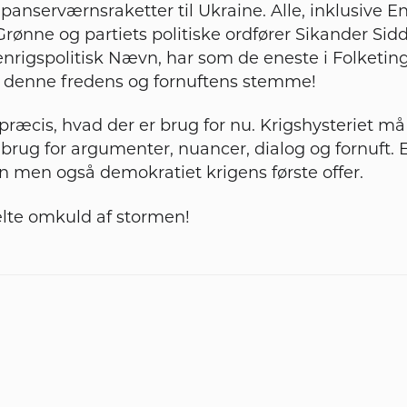
panserværnsraketter til Ukraine. Alle, inklusive E
Grønne og partiets politiske ordfører Sikander Sidd
enrigspolitisk Nævn, har som de eneste i Folketing
til denne fredens og fornuftens stemme!
e præcis, hvad der er brug for nu. Krigshysteriet m
 brug for argumenter, nuancer, dialog og fornuft. E
 men også demokratiet krigens første offer.
ælte omkuld af stormen!