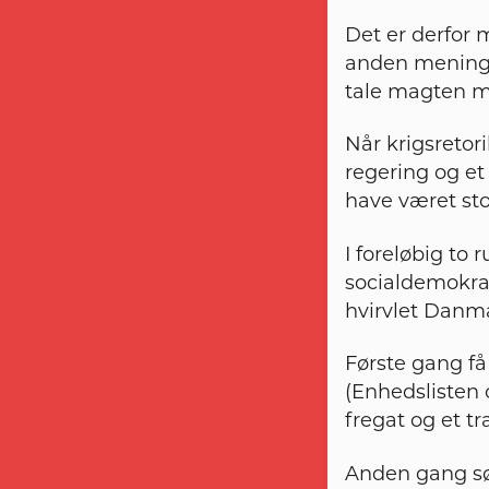
Det er derfor m
anden mening. 
tale magten m
Når krigsretori
regering og et 
have været st
I foreløbig to
socialdemokrat
hvirvlet Danma
Første gang få
(Enhedslisten 
fregat og et tr
Anden gang sø