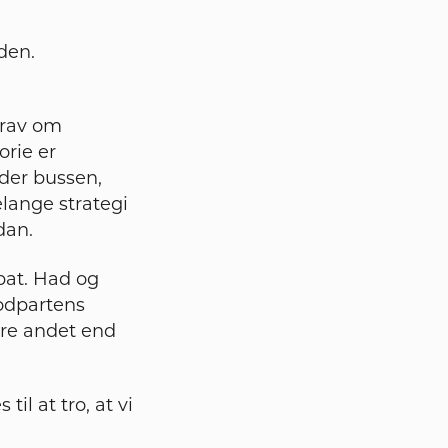
den.
krav om
orie er
der bussen,
lange strategi
dan.
bat. Had og
odpartens
øre andet end
til at tro, at vi