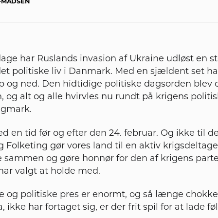
T-MADSEN
age har Ruslands invasion af Ukraine udløst en s
det politiske liv i Danmark. Med en sjældent set ha
p og ned. Den hidtidige politiske dagsorden blev 
 og alt og alle hvirvles nu rundt på krigens politi
agmark.
d en tid før og efter den 24. februar. Og ikke til d
 Folketing gør vores land til en aktiv krigsdeltager
 sammen og gøre honnør for den af krigens parte
ar valgt at holde med.
e og politiske pres er enormt, og så længe chokket
, ikke har fortaget sig, er der frit spil for at lade fø