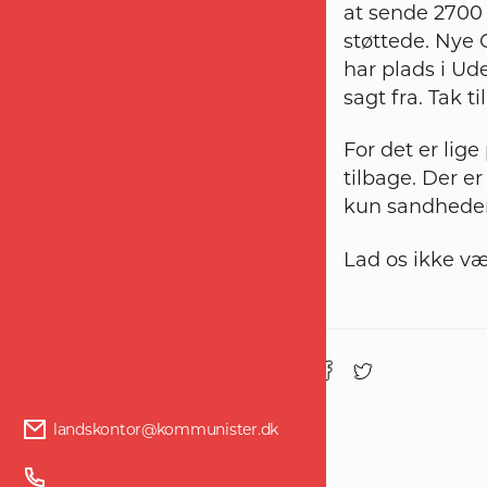
at sende 2700 
støttede. Nye 
har plads i Ud
sagt fra. Tak 
For det er lig
tilbage. Der er
kun sandheden
Lad os ikke v
Del :
landskontor@kommunister.dk