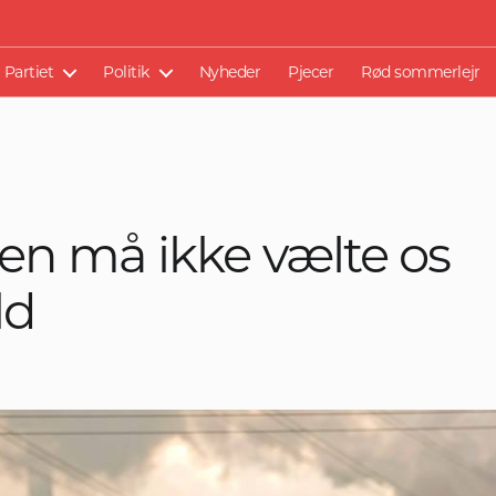
Partiet
Politik
Nyheder
Pjecer
Rød sommerlejr
en må ikke vælte os
ld