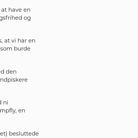
l at have en
gsfrihed og
, at vi har en
g, som burde
ed den
indpiskere
 ni
ampfly, en
et) besluttede