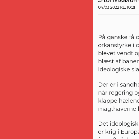
AF
LOTTE RØRTOF
04/03 2022 KL. 10:21
På ganske få d
orkanstyrke i 
blevet vendt o
blæst af banen,
ideologiske sl
Der er i sandhe
når regering og
klappe hælene
magthaverne h
Det ideologisk
er krig i Europa