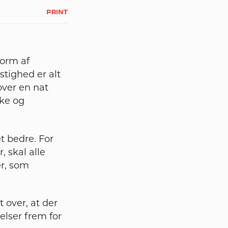
PRINT
torm af
stighed er alt
over en nat
ske og
et bedre. For
, skal alle
r, som
 over, at der
lelser frem for