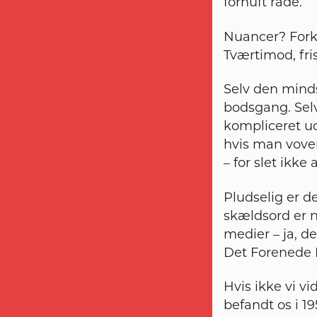
fornuft råde.
Nuancer? Forkla
Tværtimod, fris
Selv den minds
bodsgang. Selv
kompliceret u
hvis man vover
– for slet ik
Pludselig er d
skældsord er 
medier – ja, d
Det Forenede
Hvis ikke vi vid
befandt os i 1