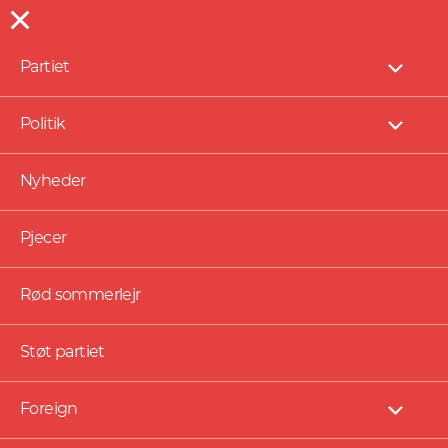
Partiet
NYHEDER
Vis
under
Solidaritet med Cuba er
Politik
Vis
et must
under
Nyheder
Pjecer
Rød sommerlejr
Støt partiet
Foreign
Vis
under