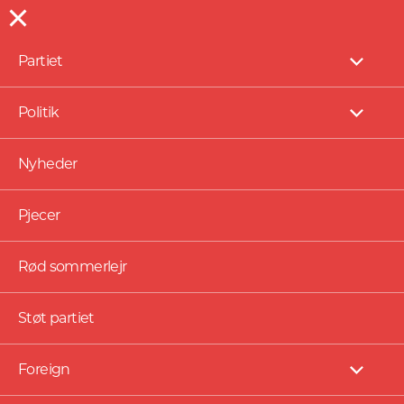
Partiet
NYHEDER
Vis
under
Partiernes
Politik
Vis
grundpræmis må
under
Nyheder
udfordres
Pjecer
Rød sommerlejr
Støt partiet
Foreign
Vis
under