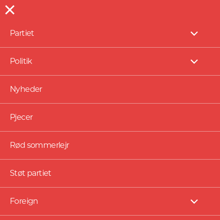
Partiet
NYHEDER
Vis
under
Orkanen er lige derude,
Politik
Vis
og den kommer vores
under
Nyheder
vej
Pjecer
Rød sommerlejr
Støt partiet
Foreign
Vis
under