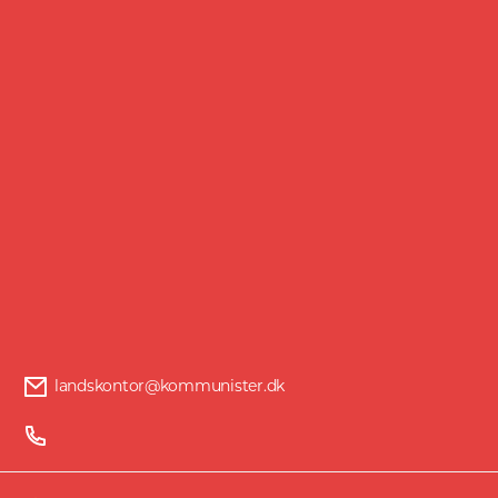
Også dét kan da kaldes omstilling til
krigsøkonomi.
Facebook
Twitter
landskontor@kommunister.dk