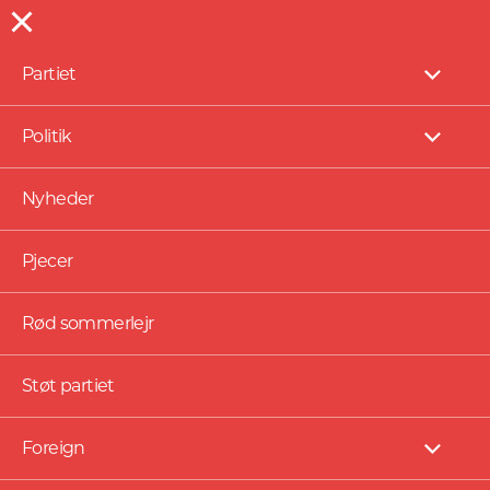
Partiet
NYHEDER
Vis
under
Danske soldater til
Politik
Vis
Ukraine – hvorfor?
under
Nyheder
Pjecer
Rød sommerlejr
Støt partiet
Foreign
Vis
under