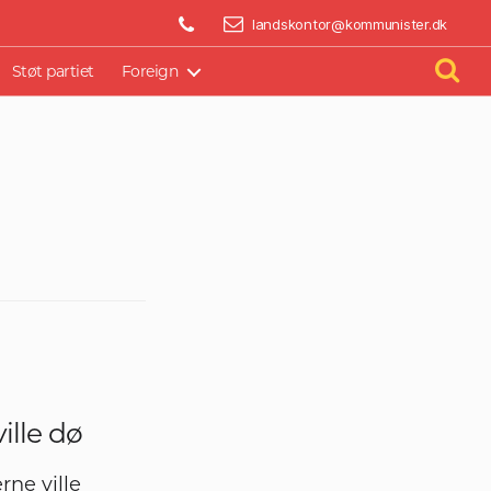
BLIV AKTIV
landskontor@kommunister.dk
Støt partiet
Foreign
ille dø
rne ville