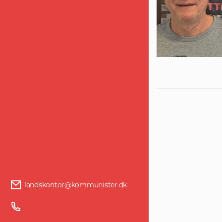
landskontor@kommunister.dk