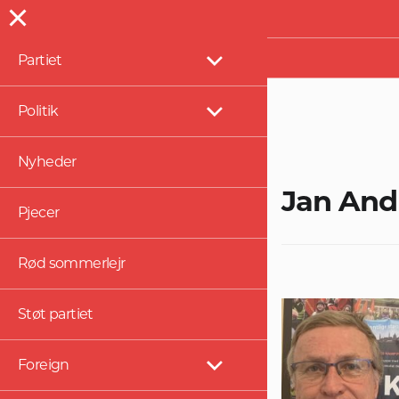
Presse
Partiet
Vis
undermenu
Politik
Vis
undermenu
Nyheder
Jan And
Pjecer
Rød sommerlejr
Støt partiet
Foreign
Vis
undermenu