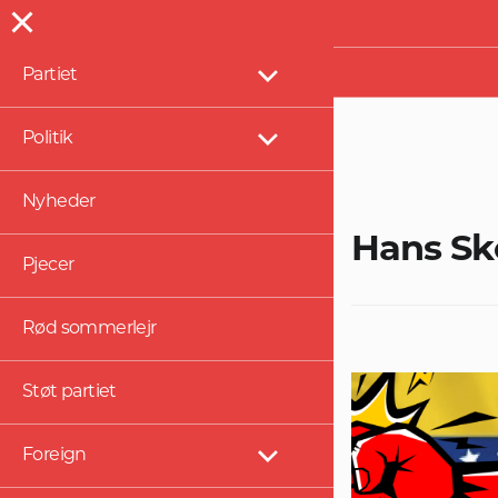
Presse
Partiet
Vis
undermenu
Politik
Vis
undermenu
Nyheder
Hans Sk
Pjecer
Rød sommerlejr
Støt partiet
Foreign
Vis
undermenu