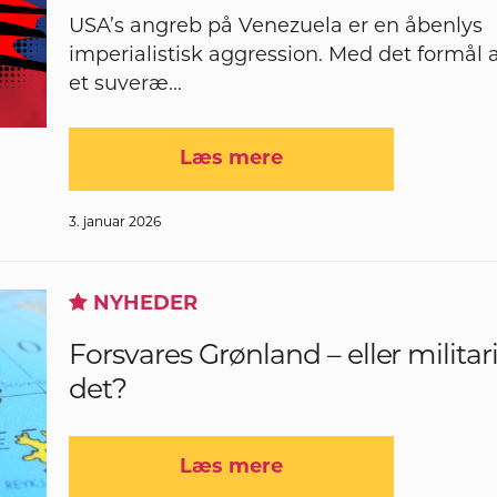
USA’s angreb på Venezuela er en åbenlys
imperialistisk aggression. Med det formål a
et suveræ...
Læs mere
3. januar 2026
NYHEDER
Forsvares Grønland – eller militar
det?
Læs mere