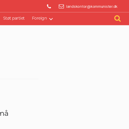
BLIV AKTIV
landskontor@kommunister.dk
Støt partiet
Foreign
 må